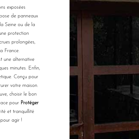
ons exposées
compose de panneaux
 la Seine ou de la
une protection
 crues prolongées,
a France.
st une alternative
ques minutes. Enfin,
étique. Conçu pour
turer votre maison.
ve, choisir le bon
cace pour
Protéger
té et tranquillité
pour agir !