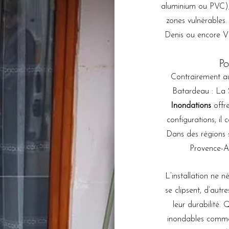
aluminium ou PVC), i
zones vulnérables
Denis ou encore Vil
Po
Contrairement aux
Batardeau : La 
Inondations
offr
configurations, il 
Dans des régions 
Provence-Al
L’installation ne n
se clipsent, d’autr
leur durabilité.
inondables comme 