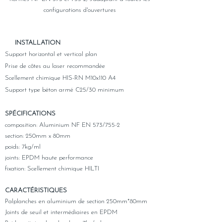
configurations d'ouvertures
​
INSTALLATION
Support horizontal et vertical plan
Prise de côtes au laser recommandée
Scellement chimique HIS-RN M10x110 A4
Support type béton armé C25/30 minimum
SPÉCIFICATIONS
composition: Aluminium NF EN 573/755-2
section: 250mm x 80mm
poids: 7kg/ml
joints: EPDM haute performance
fixation: Scellement chimique HILTI
CARACTÉRISTIQUES
Palplanches en aluminium de section 250mm*80mm
Joints de seuil et intermédiaires en EPDM