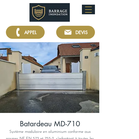
APPEL
DEVIS
Batardeau MD-710
Système modulaire en aluminium conforme aux
normes NF EN 573 et 755-2, s'adaptant à toutes les