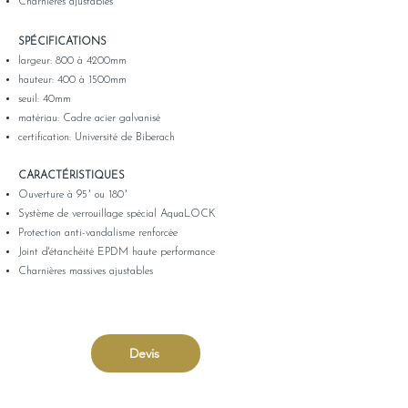
Charnières ajustables
SPÉCIFICATIONS
largeur: 800 à 4200mm
hauteur: 400 à 1500mm
seuil: 40mm
matériau: Cadre acier galvanisé
certification: Université de Biberach
CARACTÉRISTIQUES
Ouverture à 95° ou 180°
Système de verrouillage spécial AquaLOCK
Protection anti-vandalisme renforcée
Joint d'étanchéité EPDM haute performance
Charnières massives ajustables
Devis